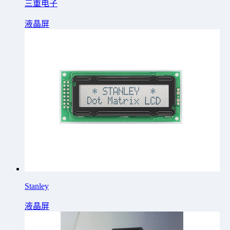
三重电子
液晶屏
Stanley
液晶屏